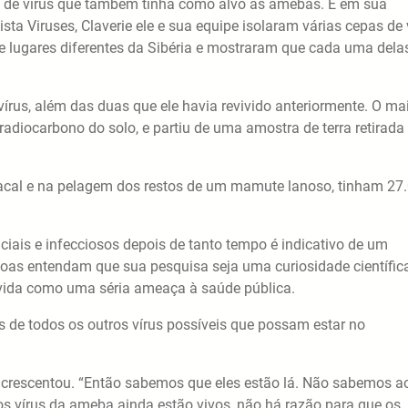
co de vírus que também tinha como alvo as amebas. E em sua
sta Viruses, Claverie ele e sua equipe isolaram várias cepas de 
e lugares diferentes da Sibéria e mostraram que cada uma dela
írus, além das duas que ele havia revivido anteriormente. O ma
adiocarbono do solo, e partiu de uma amostra de terra retirada
acal e na pelagem dos restos de um mamute lanoso, tinham 27
iais e infecciosos depois de tanto tempo é indicativo de um
soas entendam que sua pesquisa seja uma curiosidade científic
 vida como uma séria ameaça à saúde pública.
de todos os outros vírus possíveis que possam estar no
 acrescentou. “Então sabemos que eles estão lá. Não sabemos a
 os vírus da ameba ainda estão vivos, não há razão para que os