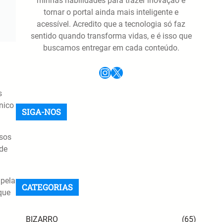
minhas habilidades para trazer inovação e
tornar o portal ainda mais inteligente e
acessível. Acredito que a tecnologia só faz
sentido quando transforma vidas, e é isso que
buscamos entregar em cada conteúdo.
Instagram
X
s
nico
SIGA-NOS
ssos
Instagram
TikTok
Telegram
WhatsApp
Feed RSS
sde
 pela
CATEGORIAS
que
BIZARRO
(65)