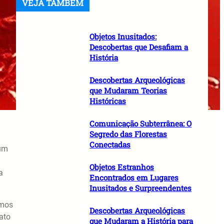
VEJA TAMBÉM
Objetos Inusitados:
Descobertas que Desafiam a
História
Descobertas Arqueológicas
que Mudaram Teorias
Históricas
Comunicação Subterrânea: O
Segredo das Florestas
Conectadas
 um
Objetos Estranhos
a
Encontrados em Lugares
Inusitados e Surpreendentes
rmos
Descobertas Arqueológicas
ato
que Mudaram a História para