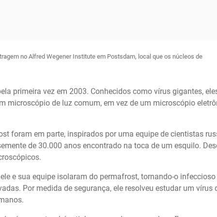
tragem no Alfred Wegener Institute em Postsdam, local que os núcleos de
 pela primeira vez em 2003. Conhecidos como vírus gigantes, ele
 um microscópio de luz comum, em vez de um microscópio eletrô
st foram em parte, inspirados por uma equipe de cientistas ru
 semente de 30.000 anos encontrado na toca de um esquilo. De
croscópicos.
 ele e sua equipe isolaram do permafrost, tornando-o infeccioso
vadas. Por medida de segurança, ele resolveu estudar um vírus 
umanos.