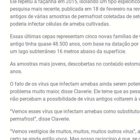
Ele repetiu a façanha em 2015, isolando um tipo específi
pesquisa mais recente, publicada em 18 de fevereiro na revi
antigos de várias amostras de permafrost coletadas de set
poderia infectar células de ameba cultivadas.
Essas últimas cepas representam cinco novas famílias de v
antigo tinha quase 48.500 anos, com base na datação por r
um lago subterrâneo 16 metros abaixo da superfície.
As amostras mais jovens, descobertas no conteúdo estom
anos.
O fato de os vírus que infectam amebas ainda serem potenc
problema muito maior, disse Claverie. Ele teme que as pes
não percebam a possibilidade de vírus antigos voltarem à
“Vemos esses vírus que infectam amebas como substitutos 
permafrost”, disse Claverie.
“Vemos vestígios de muitos, muitos, muitos outros vírus”,
certo se ainda estão vivos. Mas nosso raciocínio é que, se